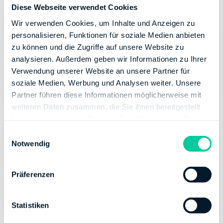
Diese Webseite verwendet Cookies
Wir verwenden Cookies, um Inhalte und Anzeigen zu
Intelligenter Optimierungscheck
personalisieren, Funktionen für soziale Medien anbieten
zu können und die Zugriffe auf unsere Website zu
Die App überprüft Deine Angaben auf
analysieren. Außerdem geben wir Informationen zu Ihrer
Plausibilität, damit Du nicht versehentlich zu
Verwendung unserer Website an unsere Partner für
geringe Ausgaben absetzt.
soziale Medien, Werbung und Analysen weiter. Unsere
Partner führen diese Informationen möglicherweise mit
weiteren Daten zusammen, die Sie ihnen bereitgestellt
haben oder die sie im Rahmen Ihrer Nutzung der Dienste
gesammelt haben.
Live-
Steuerrechner
E
Notwendig
i
Du siehst während Deiner Eingaben, wie hoch
n
deine Steuererstattung voraussichtlich
w
Präferenzen
ausfällt.
i
l
l
Statistiken
i