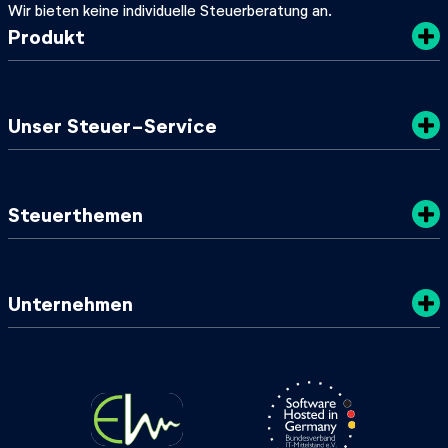
Wir bieten keine individuelle Steuerberatung an.
Produkt
Kosten
Unser Steuer-Service
Sicherheit
Datenschutz
Steuertipps
Steuerthemen
Nachhaltigkeit
SteuerGuide 2025/2026
AGB
Mein zuständiges Finanzamt
Steuerklassen
Unternehmen
Steuer-Lexikon
Steuer-ID & Steuernummer
Lohnsteuerbescheinigung
Über uns
Steueränderungen 2024
Presse